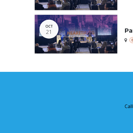
OCT
Pa
21
Cal