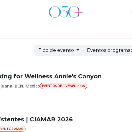
s
Tienda
Testimoniales
Tipo de evento
Eventos programa
king for Wellness Annie's Canyon
ijuana
,
BCN
,
México
EVENTOS DE LIVEWELLness
istentes | CIAMAR 2026
EVENTOS AMAR