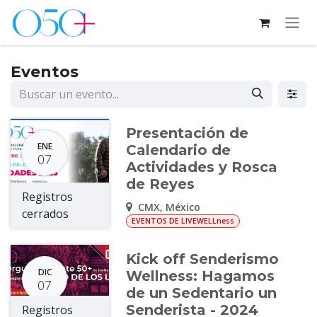
Ir al contenido
Eventos
Presentación de
ENE
Calendario de
07
Actividades y Rosca
de Reyes
Registros
CMX
,
México
cerrados
EVENTOS DE LIVEWELLness
Kick off Senderismo
DIC
Wellness: Hagamos
07
de un Sedentario un
Senderista - 2024
Registros