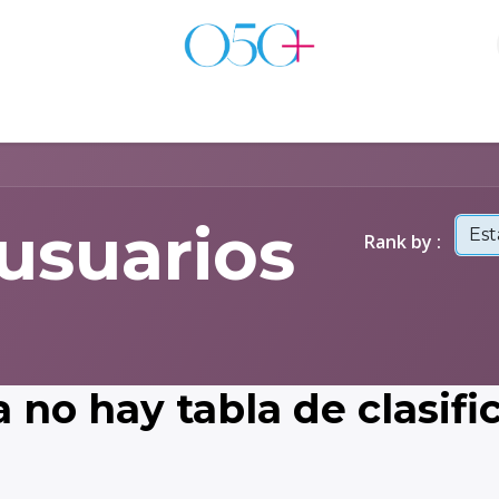
s
Tienda
Testimoniales
 usuarios
Es
Rank by :
 no hay tabla de clasific